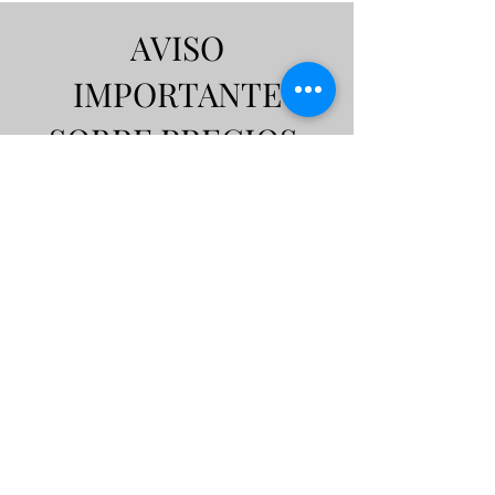
AVISO
IMPORTANTE
SOBRE PRECIOS:
Todos los precios publicados en
nuestra página web son estrictamente
referenciales e informativos. Ninguno
de los precios mostrados constituye
una oferta definitiva hasta que el
cliente solicite formalmente una
cotización. Esta cotización será
elaborada específicamente de acuerdo
con los intereses, requisitos y
presupuesto del cliente.