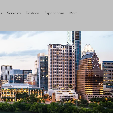
us
Servicios
Destinos
Experiencias
More