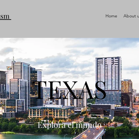
rism
Home
About 
TEXAS
Explora el mundo