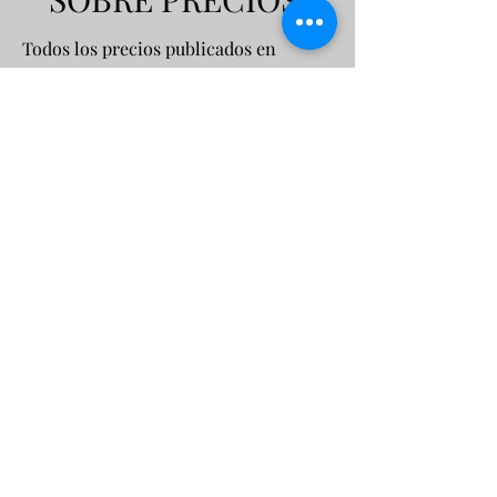
Todos los precios publicados en
nuestra página web son estrictamente
referenciales e informativos. Ninguno
de los precios mostrados constituye
una oferta definitiva hasta que el
cliente solicite formalmente una
cotización. Esta cotización será
elaborada específicamente de acuerdo
con los intereses, requisitos y
presupuesto del cliente.
Los precios mencionados son
informativos y están sujetos a
condiciones específicas del cliente,
como la clase de vuelo, categoría de
hotel, tipo de ocupación (sencilla,