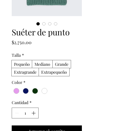
Suéter de punto
Precio
$2,750.00
Talla
*
Pequeño
Mediano
Grande
Extragrande
Extrapequeño
Color
*
Cantidad
*